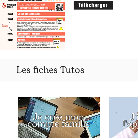
Télécharger
Les fiches Tutos
Je crée mon
J'
compte famille
l'a