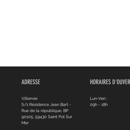
ADRESSE
HORAIRES D'OUVE
Villenvie
Lun-Ven :
S/1 Résidence Jean Bart -
09h - 18h
Rue de la république, BP
90105, 59430 Saint Pol Sur
Mer